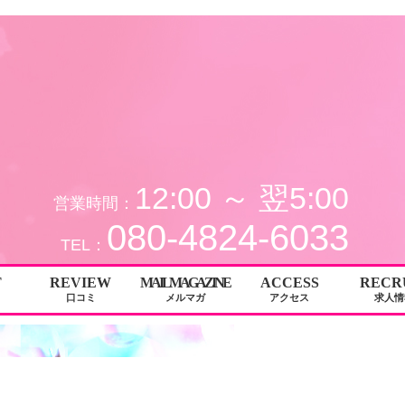
口コミ│堺・堺東 メンエス Oil Madrid（オイルマドリード）
12:00 ～ 翌5:00
営業時間：
080-4824-6033
TEL：
T
REVIEW
MAIL MAGAZINE
ACCESS
RECR
口コミ
メルマガ
アクセス
求人情