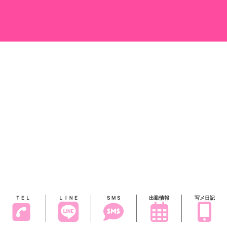
ＴＥＬ
ＬＩＮＥ
ＳＭＳ
出勤情報
写メ日記