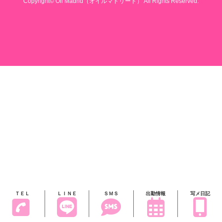
Copyright© Oil Madrid（オイルマドリード） All Rights Reserved.
ＴＥＬ
ＬＩＮＥ
ＳＭＳ
出勤情報
写メ日記